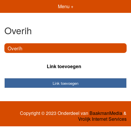
Menu +
Overih
Overih
Link toevoegen
Link toevoegen
Copyright © 2023 Onderdeel van
BaakmanMedia
&
Vrolijk Internet Services